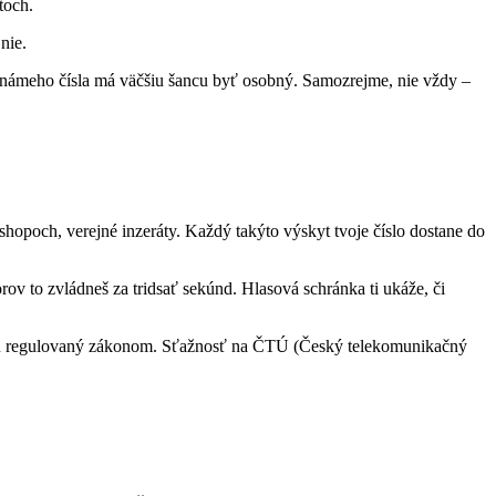
toch.
nie.
eznámeho čísla má väčšiu šancu byť osobný. Samozrejme, nie vždy –
shopoch, verejné inzeráty. Každý takýto výskyt tvoje číslo dostane do
ov to zvládneš za tridsať sekúnd. Hlasová schránka ti ukáže, či
aj SR regulovaný zákonom. Sťažnosť na ČTÚ (Český telekomunikačný