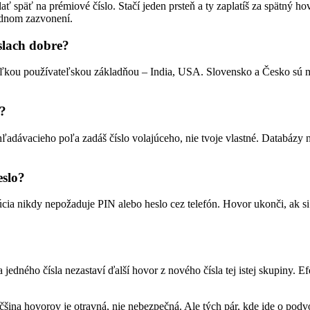
späť na prémiové číslo. Stačí jeden prsteň a ty zaplatíš za spätný hov
jednom zazvonení.
íslach dobre?
 veľkou používateľskou základňou – India, USA. Slovensko a Česko sú
z?
adávacieho poľa zadáš číslo volajúceho, nie tvoje vlastné. Databázy na
eslo?
úcia nikdy nepožaduje PIN alebo heslo cez telefón. Hovor ukonči, ak s
 jedného čísla nezastaví ďalší hovor z nového čísla tej istej skupiny. E
ina hovorov je otravná, nie nebezpečná. Ale tých pár, kde ide o podvod