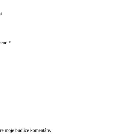
i
čené
*
pre moje budúce komentáre.