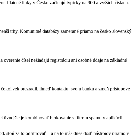
or. Platené linky v Česku začínajú typicky na 900 a vyšších číslach.
 menší trhy. Komunitné databázy zamerané priamo na česko-slovenský
 overenie čísel nežiadajú registráciu ani osobné údaje na základné
i čokoľvek prezradil, ihneď kontaktuj svoju banku a zmeň prístupové
fektívnejšie je kombinovať blokovanie s filtrom spamu v aplikácii
, stojí za to odfiltrovať – a na to máš dnes dosť nástrojov priamo v