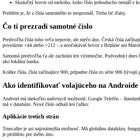
Skutočný hovor od niekoho, koho číslo jednoducho nemáš v k
Problém je, že z čísla samotného to nespoznáš. Treba ísť ďalej.
Čo ti prezradí samotné číslo
Predvoľba čísla toho veľa nepovie, ale niečo áno. Česká čísla začína
povedzme +44 alebo +212 – a neočakávaš hovor z Británie ani Maroka
Samotná predvoľba ťa ale zachráni len výnimočne. Podvodníci dnes bež
ako lokálna banka.
Krátke čísla, čísla začínajúce 900, prípadne čísla zo série 906 bývaj
Ako identifikovať volajúceho na Androide
Android má niekoľko natívnych možností. Google Telefón – štandardná
má v databáze. Nové číslo odhalí len ťažko.
Aplikácie tretích strán
Truecaller je asi najznámejšia možnosť. Má globálnu databázu, funguje
je problém, pre iného áno.