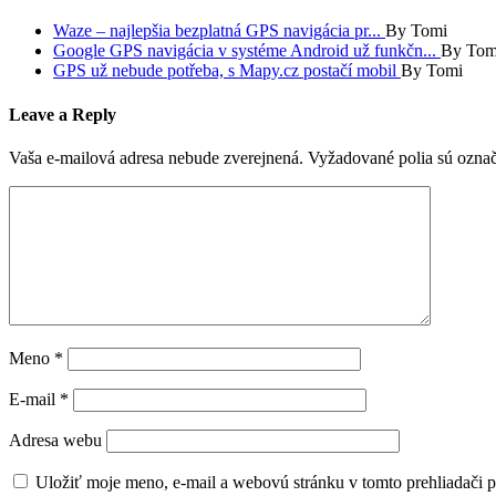
Waze – najlepšia bezplatná GPS navigácia pr...
By Tomi
Google GPS navigácia v systéme Android už funkčn...
By Tom
GPS už nebude potřeba, s Mapy.cz postačí mobil
By Tomi
Leave a Reply
Vaša e-mailová adresa nebude zverejnená.
Vyžadované polia sú ozna
Meno
*
E-mail
*
Adresa webu
Uložiť moje meno, e-mail a webovú stránku v tomto prehliadači 