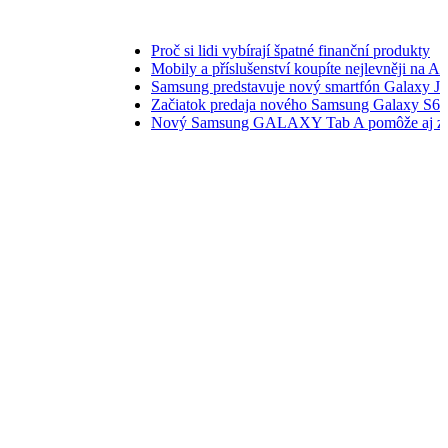
Proč si lidi vybírají špatné finanční produkty
Mobily a příslušenství koupíte nejlevněji na AliExpre
Samsung predstavuje nový smartfón Galaxy J1
Začiatok predaja nového Samsung Galaxy S6 a S6 ed
Nový Samsung GALAXY Tab A pomôže aj zabaví