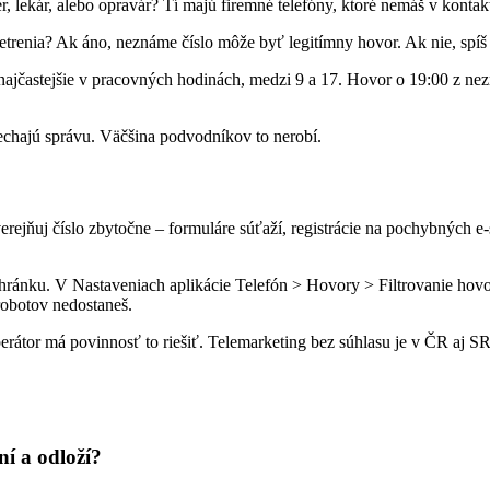
r, lekár, alebo opravár? Tí majú firemné telefóny, ktoré nemáš v kontak
šetrenia? Ak áno, neznáme číslo môže byť legitímny hovor. Ak nie, spíš 
 najčastejšie v pracovných hodinách, medzi 9 a 17. Hovor o 19:00 z n
nechajú správu. Väčšina podvodníkov to nerobí.
ejňuj číslo zbytočne – formuláre súťaží, registrácie na pochybných e-
hránku. V Nastaveniach aplikácie Telefón > Hovory > Filtrovanie hovor
robotov nedostaneš.
 operátor má povinnosť to riešiť. Telemarketing bez súhlasu je v ČR 
í a odloží?