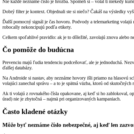
Nie každé neznáme číslo je hrozba. Spomeň si – volal ti niekedy kurié
Dobrý filter je kontext. Objednali ste si niečo? Čakáš na výsledky vy
Ďalší pomocný signál je čas hovoru. Podvody a telemarketing volajú
robocally nekoncipujú podľa etikety.
Celkem spoľahlivé pravidlo: ak je to dôležité, zavolajú znova alebo 
Čo pomôže do budúcna
Prevenciu majú ľudia tendenciu podceňovať, ale je jednoduchá. Nezver
ďalšej databázy.
Na Androide si nastav, aby neznáme hovory išli priamo na hlasovú sc
volajúci zanechal správu – a to je spätná väzba, ktorú od skutočných 
Ak ti volajú z rovnakého čísla opakovane, aj keď si ho zablokoval,
úrad) nie je zbytočná – najmä pri organizovaných kampaniach.
Často kladené otázky
Môže byť neznáme číslo nebezpečné, aj keď len zazvon