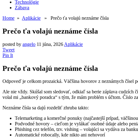
Technológie
Zábava
Home
»
Aplikácie
» Prečo ťa volajú neznáme čísla
Prečo ťa volajú neznáme čísla
posted by
angelo
11 júna, 2026
Aplikácie
Tweet
Pin It
Prečo ťa volajú neznáme čísla
Odpoveď je celkom prozaická. Väčšina hovorov z neznámych čísel pochád
Ale nie vždy. Skúšal som sledovať, odkiaľ sa berie záplava cudzích čí
volal mi „bankový poradca“ s tým, že mám problém s účtom. Číslo za
Neznáme čísla sa dajú rozdeliť zhruba takto:
Telemarketing a komerčné ponuky (najčastejší prípad, väčšinou
Podvodné hovory – cieľom je vylákať osobné údaje alebo peni
Phishing cez telefón, tzv. vishing – volajúci sa vydáva za banku
Automatické robocally, kde nikto ani nehovorí