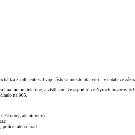
za z call centier. Tvoje číslo sa niekde objavilo – v databáze zákazní
sel na mojom telefóne, a zistil som, že aspoň tri zo štyroch hovorov t
čínalo na 905.
 neškodný, ale otravný)
aze
, políciu alebo úrad