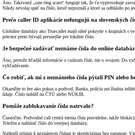
Áno. Takzvaný „one-ring scam“ funguje tak, že ťa vyprovokuje zavolať 
Nikdy nevolaj späť na číslo, ktoré nepoznáš a ktoré sa odhlásilo po 
Prečo caller ID aplikácie nefungujú na slovenských č
Globálne databázy ako Truecaller majú silné pokrytie v krajinách s
priestor preto bývajú presnejšie pre lokálne čísla.
Je bezpečné zadávať neznáme čísla do online databá
Áno, pretože hľadáš informácie o cudzom čísle, nie o svojom. Do vyhľ
vyhľadávanie.
Čo robiť, ak mi z neznámeho čísla pýtali PIN alebo h
Okamžite to ber ako pokus o podvod. Banka, polícia ani žiadna inštit
údaje. Číslo nahláš na ČTÚ alebo NÚKIB.
Pomôže zablokavanie čísla natrvalo?
Čiastočne. Podvodné call centrá menia čísla pravidelne, takže blokácia
Telefón a nahlásiť číslo do verejnej databázy.
Najlepší prístup k neznámym číslam je skepticizmus bez paranoie. Väčš