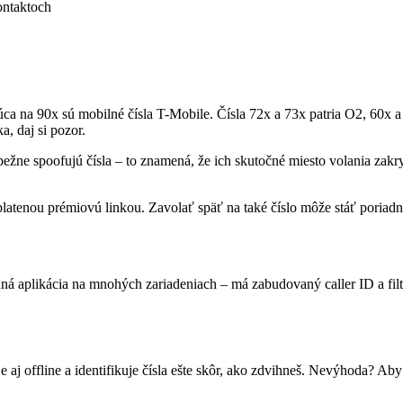
ontaktoch
júca na 90x sú mobilné čísla T-Mobile. Čísla 72x a 73x patria O2, 60x 
, daj si pozor.
ne spoofujú čísla – to znamená, že ich skutočné miesto volania zakryjú
ú platenou prémiovú linkou. Zavolať späť na také číslo môže stáť poriad
 aplikácia na mnohých zariadeniach – má zabudovaný caller ID a filte
 aj offline a identifikuje čísla ešte skôr, ako zdvihneš. Nevýhoda? Aby