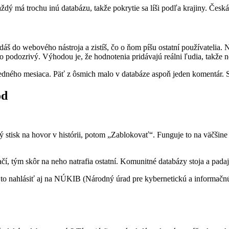
ý má trochu inú databázu, takže pokrytie sa líši podľa krajiny. Česká 
áš do webového nástroja a zistíš, čo o ňom píšu ostatní používatelia. 
kto podozrivý. Výhodou je, že hodnotenia pridávajú reálni ľudia, takže
jedného mesiaca. Päť z ôsmich malo v databáze aspoň jeden komentár. S
od
ý stisk na hovor v histórii, potom „Zablokovať“. Funguje to na väčšin
čí, tým skôr na neho natrafia ostatní. Komunitné databázy stoja a padaj
 to nahlásiť aj na NÚKIB (Národný úrad pre kybernetickú a informačnú 