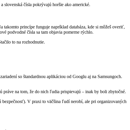
a slovenská čísla pokrývajú horšie ako americké.
Na takomto princípe funguje napríklad databáza, kde si môžeš overiť,
 nové podvodné čísla sa tam objavia pomerne rýchlo.
tačilo to na rozhodnutie.
e zariadení so štandardnou aplikáciou od Googlu aj na Samsungoch.
ú práve na tom, že do nich ľudia prispievajú – inak by boli zbytočné.
bezpečnosť). V praxi to väčšina ľudí nerobí, ale pri organizovaných