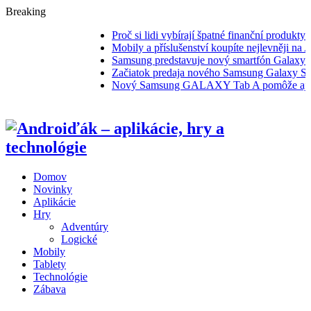
Breaking
Proč si lidi vybírají špatné finanční produkty
Mobily a příslušenství koupíte nejlevněji na Al
Samsung predstavuje nový smartfón Galaxy J1
Začiatok predaja nového Samsung Galaxy S6 a
Nový Samsung GALAXY Tab A pomôže aj za
Domov
Novinky
Aplikácie
Hry
Adventúry
Logické
Mobily
Tablety
Technológie
Zábava