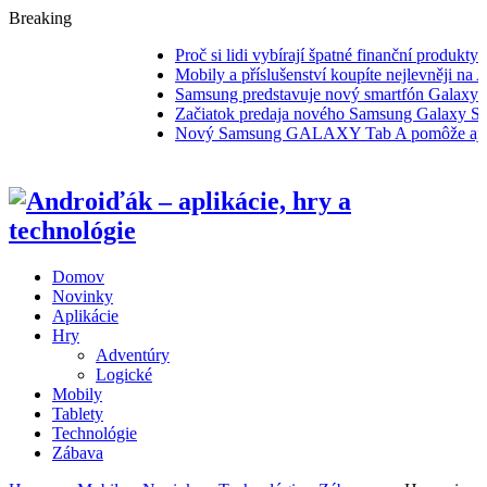
Breaking
Proč si lidi vybírají špatné finanční produkty
Mobily a příslušenství koupíte nejlevněji na Al
Samsung predstavuje nový smartfón Galaxy J1
Začiatok predaja nového Samsung Galaxy S6 a 
Nový Samsung GALAXY Tab A pomôže aj za
Domov
Novinky
Aplikácie
Hry
Adventúry
Logické
Mobily
Tablety
Technológie
Zábava