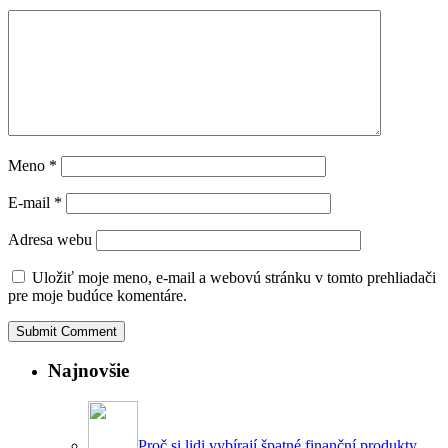
Meno
*
E-mail
*
Adresa webu
Uložiť moje meno, e-mail a webovú stránku v tomto prehliadači
pre moje budúce komentáre.
Najnovšie
Proč si lidi vybírají špatné finanční produkty