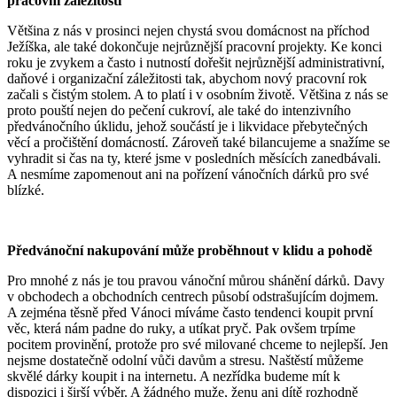
pracovní záležitosti
Většina z nás v prosinci nejen chystá svou domácnost na příchod
Ježíška, ale také dokončuje nejrůznější pracovní projekty. Ke konci
roku je zvykem a často i nutností dořešit nejrůznější administrativní,
daňové i organizační záležitosti tak, abychom nový pracovní rok
začali s čistým stolem. A to platí i v osobním životě. Většina z nás se
proto pouští nejen do pečení cukroví, ale také do intenzivního
předvánočního úklidu, jehož součástí je i likvidace přebytečných
věcí a pročištění domácností. Zároveň také bilancujeme a snažíme se
vyhradit si čas na ty, které jsme v posledních měsících zanedbávali.
A nesmíme zapomenout ani na pořízení vánočních dárků pro své
blízké.
Předvánoční nakupování může proběhnout v klidu a pohodě
Pro mnohé z nás je tou pravou vánoční můrou shánění dárků. Davy
v obchodech a obchodních centrech působí odstrašujícím dojmem.
A zejména těsně před Vánoci míváme často tendenci koupit první
věc, která nám padne do ruky, a utíkat pryč. Pak ovšem trpíme
pocitem provinění, protože pro své milované chceme to nejlepší. Jen
nejsme dostatečně odolní vůči davům a stresu. Naštěstí můžeme
skvělé dárky koupit i na internetu. A nezřídka budeme mít k
dispozici i širší výběr. A žádného muže, ženu ani dítě rozhodně