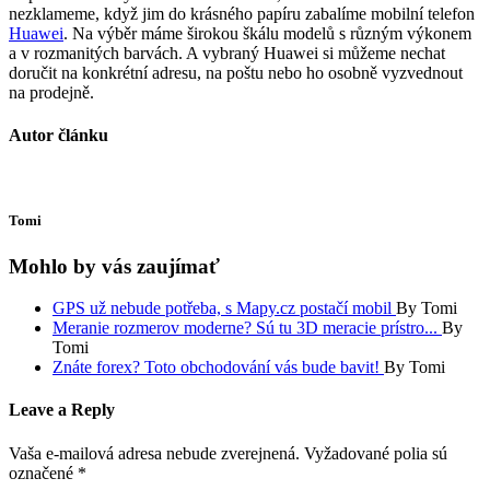
nezklameme, když jim do krásného papíru zabalíme mobilní telefon
Huawei
. Na výběr máme širokou škálu modelů s různým výkonem
a v rozmanitých barvách. A vybraný Huawei si můžeme nechat
doručit na konkrétní adresu, na poštu nebo ho osobně vyzvednout
na prodejně.
Autor článku
Tomi
Mohlo by vás zaujímať
GPS už nebude potřeba, s Mapy.cz postačí mobil
By Tomi
Meranie rozmerov moderne? Sú tu 3D meracie prístro...
By
Tomi
Znáte forex? Toto obchodování vás bude bavit!
By Tomi
Leave a Reply
Vaša e-mailová adresa nebude zverejnená.
Vyžadované polia sú
označené
*