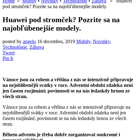
Home
»
Mobily
•
Novinky
•
Technológie
•
Zábava
» Huawei
pod stromček? Pozrite sa na najobľúbenejšie modely.
Huawei pod stromček? Pozrite sa na
najobľúbenejšie modely.
posted by
angelo
16 decembra, 2019
Mobily
,
Novinky
,
Technológie
,
Zábava
Tweet
Pin It
Vánoce jsou za rohem a většina z nás se intenzivně připravuje
na nejoblíbenější svátky v roce. Adventní období zdaleka není
jen časem rozjímání; povinnosti se na nás ledaskdy hrnou ze
všech stran.
Vánoce jsou za rohem a většina z nás se intenzivně připravuje na
nejoblíbenější svátky v roce. Adventní období zdaleka není jen
časem rozjímání; povinnosti se na nás ledaskdy hrnou ze všech
stran.
Během adventu je třeba dobře zorganizovat soukromé i